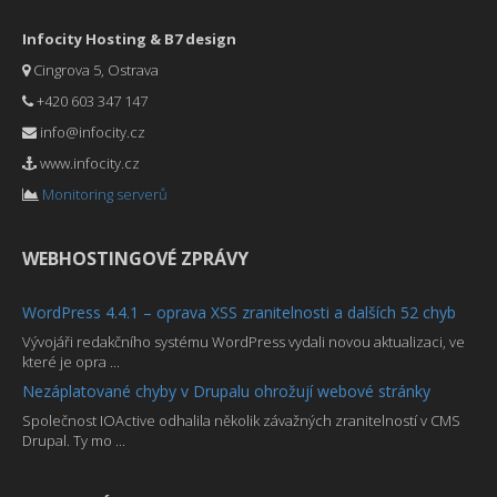
Infocity Hosting & B7 design
Cingrova 5, Ostrava
+420 603 347 147
info@infocity.cz
www.infocity.cz
Monitoring serverů
WEBHOSTINGOVÉ ZPRÁVY
WordPress 4.4.1 – oprava XSS zranitelnosti a dalších 52 chyb
Vývojáři redakčního systému WordPress vydali novou aktualizaci, ve
které je opra ...
Nezáplatované chyby v Drupalu ohrožují webové stránky
Společnost IOActive odhalila několik závažných zranitelností v CMS
Drupal. Ty mo ...