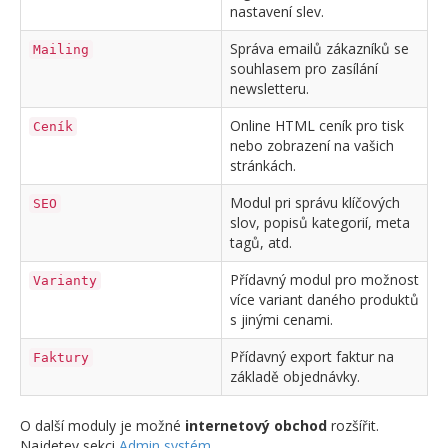
nastavení slev.
Správa emailů zákazníků se
Mailing
souhlasem pro zasílání
newsletteru.
Online HTML ceník pro tisk
Ceník
nebo zobrazení na vašich
stránkách.
Modul pri správu klíčových
SEO
slov, popisů kategorií, meta
tagů, atd.
Přídavný modul pro možnost
Varianty
více variant daného produktů
s jinými cenami.
Přídavný export faktur na
Faktury
základě objednávky.
O další moduly je možné
internetový obchod
rozšířit.
Najdetev sekci
Admin systém
.