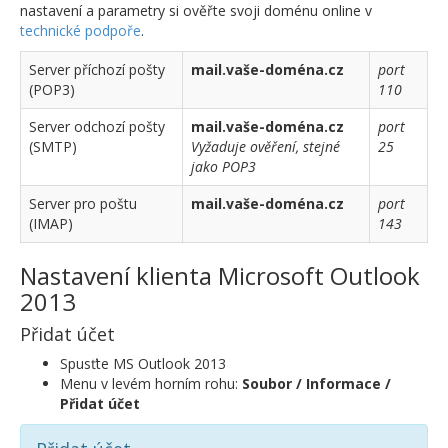
nastavení a parametry si ověřte svoji doménu online v
technické podpoře
.
Server příchozí pošty
mail.vaše-doména.cz
port
(POP3)
110
Server odchozí pošty
mail.vaše-doména.cz
port
(SMTP)
Vyžaduje ověření, stejné
25
jako POP3
Server pro poštu
mail.vaše-doména.cz
port
(IMAP)
143
Nastavení klienta Microsoft Outlook
2013
Přidat účet
Spusťte MS Outlook 2013
Menu v levém horním rohu:
Soubor / Informace /
Přidat účet