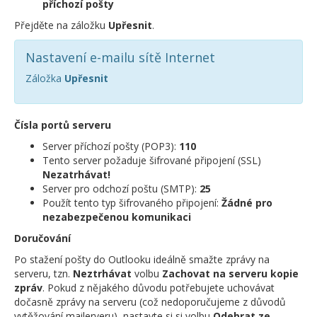
příchozí pošty
Přejděte na záložku
Upřesnit
.
Nastavení e-mailu sítě Internet
Záložka
Upřesnit
Čísla portů serveru
Server příchozí pošty (POP3):
110
Tento server požaduje šifrované připojení (SSL)
Nezatrhávat!
Server pro odchozí poštu (SMTP):
25
Použít tento typ šifrovaného připojení:
Žádné pro
nezabezpečenou komunikaci
Doručování
Po stažení pošty do Outlooku ideálně smažte zprávy na
serveru, tzn.
Neztrhávat
volbu
Zachovat na serveru kopie
zpráv
. Pokud z nějakého důvodu potřebujete uchovávat
dočasně zprávy na serveru (což nedoporučujeme z důvodů
vytěžování mailerveru), nastavte si si volbu
Odebrat ze