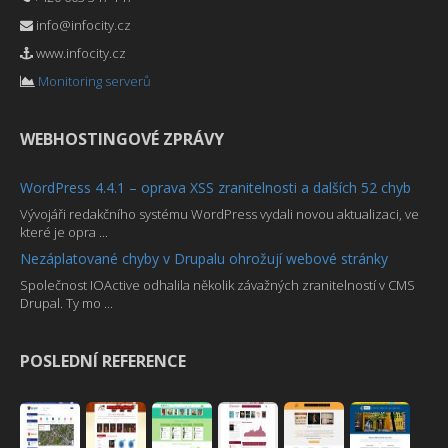
info@infocity.cz
www.infocity.cz
Monitoring serverů
WEBHOSTINGOVÉ ZPRÁVY
WordPress 4.4.1 – oprava XSS zranitelnosti a dalších 52 chyb
Vývojáři redakčního systému WordPress vydali novou aktualizaci, ve
které je opra ...
Nezáplatované chyby v Drupalu ohrožují webové stránky
Společnost IOActive odhalila několik závažných zranitelností v CMS
Drupal. Ty mo ...
POSLEDNÍ REFERENCE