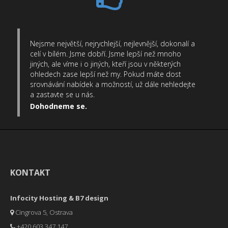
Nejsme největší, nejrychlejší, nejlevnější, dokonalí a
celí v bílém. Jsme dobří. Jsme lepší než mnoho
jiných, ale víme i o jiných, kteří jsou v některých
ohledech zase lepší než my. Pokud máte dost
srovnávání nabídek a možností, už dále nehledejte
a zastavte se u nás.
Dohodneme se.
KONTAKT
Infocity Hosting & B7 design
Cingrova 5, Ostrava
+420 603 347 147