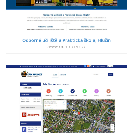
PODROBNOSTI
Odborné učiliště a Praktická škola, Hlučín
/WWW.OUHLUCIN.CZ/