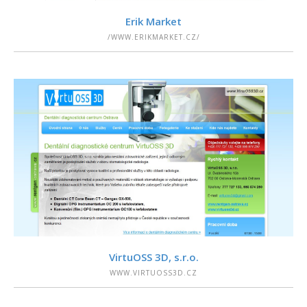
PODROBNOSTI
Erik Market
/WWW.ERIKMARKET.CZ/
PODROBNOSTI
VirtuOSS 3D, s.r.o.
WWW.VIRTUOSS3D.CZ