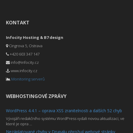
KONTAKT
Infocity Hosting & B7 design
Cingrova 5, Ostrava
+420 603 347 147
info@infocity.cz
www.infocity.cz
Monitoring serverů
WEBHOSTINGOVÉ ZPRÁVY
WordPress 4.4.1 – oprava XSS zranitelnosti a dalších 52 chyb
Vývojáři redakčního systému WordPress vydali novou aktualizaci, ve
které je opra ...
Nezáplatované chyby v Drupalu ohrožují webové stránky