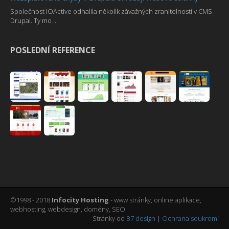
Společnost IOActive odhalila několik závažných zranitelností v CMS
Drupal. Ty mo ...
POSLEDNÍ REFERENCE
©1998 - 2018
Infocity Hosting
- www stránky, online aplikace,
webhosting, webdesign, domény, SEO
Stránky od
B7 design
|
Ochrana soukromí