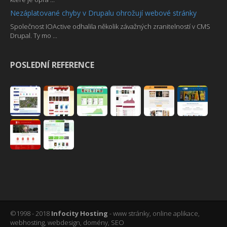
Nezáplatované chyby v Drupalu ohrožují webové stránky
Společnost IOActive odhalila několik závažných zranitelností v CMS
Drupal. Ty mo ...
POSLEDNÍ REFERENCE
©1998 - 2018
Infocity Hosting
- www stránky, online aplikace,
webhosting, webdesign, domény, SEO