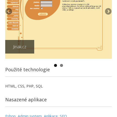
Jinak.cz
Použité technologie
HTML, CSS, PHP, SQL
Nasazené aplikace
Eshop
,
Admin system
,
Aplikace
,
SEO