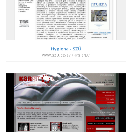
PODROBNOSTI
Hygiena - SZÚ
WWW.SZU.CZ/SVI/HYGIENA/