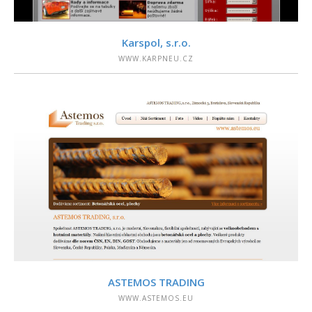
PODROBNOSTI
Karspol, s.r.o.
WWW.KARPNEU.CZ
PODROBNOSTI
ASTEMOS TRADING
WWW.ASTEMOS.EU