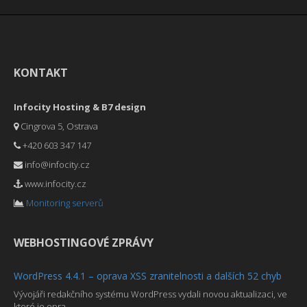
KONTAKT
Infocity Hosting & B7 design
Cingrova 5, Ostrava
+420 603 347 147
info@infocity.cz
www.infocity.cz
Monitoring serverů
WEBHOSTINGOVÉ ZPRÁVY
WordPress 4.4.1 – oprava XSS zranitelnosti a dalších 52 chyb
Vývojáři redakčního systému WordPress vydali novou aktualizaci, ve
které je opra ...