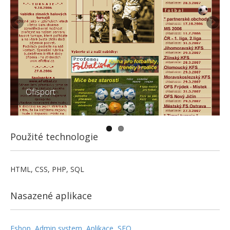
Ofisport
Použité technologie
HTML, CSS, PHP, SQL
Nasazené aplikace
Eshop
,
Admin system
,
Aplikace
,
SEO