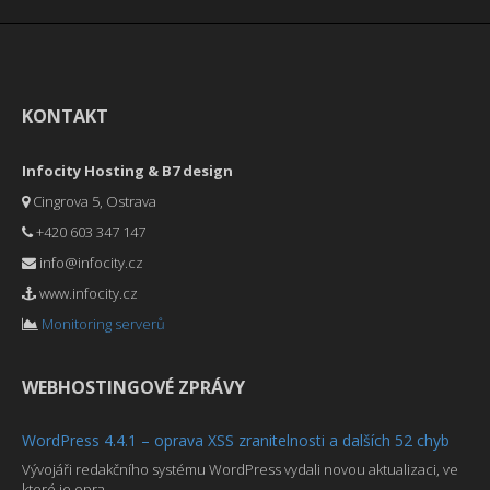
KONTAKT
Infocity Hosting & B7 design
Cingrova 5, Ostrava
+420 603 347 147
info@infocity.cz
www.infocity.cz
Monitoring serverů
WEBHOSTINGOVÉ ZPRÁVY
WordPress 4.4.1 – oprava XSS zranitelnosti a dalších 52 chyb
Vývojáři redakčního systému WordPress vydali novou aktualizaci, ve
které je opra ...