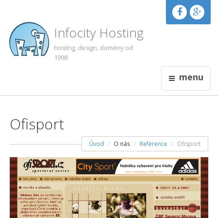
Infocity Hosting
hosting, design, domény od
1998
menu
Ofisport
Úvod
O nás
Reference
Ofisport