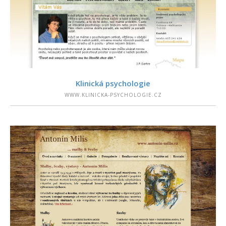
PODROBNOSTI
Klinická psychologie
WWW.KLINICKA-PSYCHOLOGIE.CZ