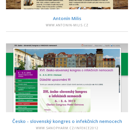
PODROBNOSTI
Antonín Milis
WWW.ANTONIN-MILIS.CZ
PODROBNOSTI
Česko - slovenský kongres o infekčních nemocech
WWW.SANOPHARM.CZ/INFEKCE2012