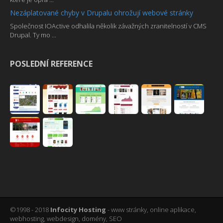
Nezáplatované chyby v Drupalu ohrožují webové stránky
Společnost IOActive odhalila několik závažných zranitelností v CMS
Drupal. Ty mo ...
POSLEDNÍ REFERENCE
©1998 - 2018
Infocity Hosting
- www stránky, online aplikace,
webhosting, webdesign, domény, SEO