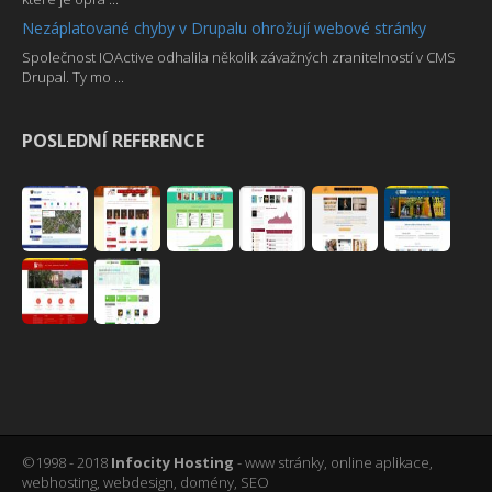
Nezáplatované chyby v Drupalu ohrožují webové stránky
Společnost IOActive odhalila několik závažných zranitelností v CMS
Drupal. Ty mo ...
POSLEDNÍ REFERENCE
©1998 - 2018
Infocity Hosting
- www stránky, online aplikace,
webhosting, webdesign, domény, SEO