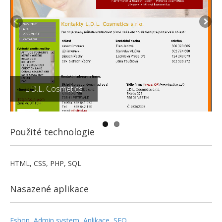
L.D.L. Cosmetics
Použité technologie
HTML, CSS, PHP, SQL
Nasazené aplikace
Eshop
,
Admin system
,
Aplikace
,
SEO