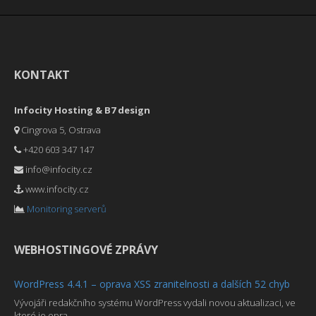
KONTAKT
Infocity Hosting & B7 design
Cingrova 5, Ostrava
+420 603 347 147
info@infocity.cz
www.infocity.cz
Monitoring serverů
WEBHOSTINGOVÉ ZPRÁVY
WordPress 4.4.1 – oprava XSS zranitelnosti a dalších 52 chyb
Vývojáři redakčního systému WordPress vydali novou aktualizaci, ve
které je opra ...