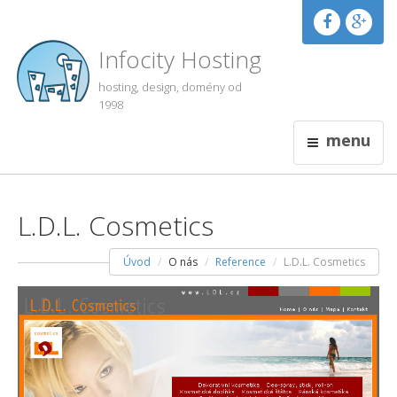
Infocity Hosting
hosting, design, domény od
1998
menu
L.D.L. Cosmetics
Úvod
O nás
Reference
L.D.L. Cosmetics