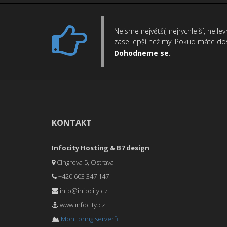
Nejsme největší, nejrychlejší, nejle
zase lepší než my. Pokud máte dos
Dohodneme se.
KONTAKT
Infocity Hosting & B7 design
Cingrova 5, Ostrava
+420 603 347 147
info@infocity.cz
www.infocity.cz
Monitoring serverů