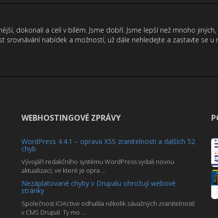
vnější, dokonalí a celí v bílém. Jsme dobří. Jsme lepší než mnoho jiných,
t srovnávání nabídek a možností, už dále nehledejte a zastavte se u 
WEBHOSTINGOVÉ ZPRÁVY
P
WordPress 4.4.1 – oprava XSS zranitelnosti a dalších 52
chyb
Vývojáři redakčního systému WordPress vydali novou
aktualizaci, ve které je opra ...
Nezáplatované chyby v Drupalu ohrožují webové
stránky
Společnost IOActive odhalila několik závažných zranitelností
v CMS Drupal. Ty mo ...