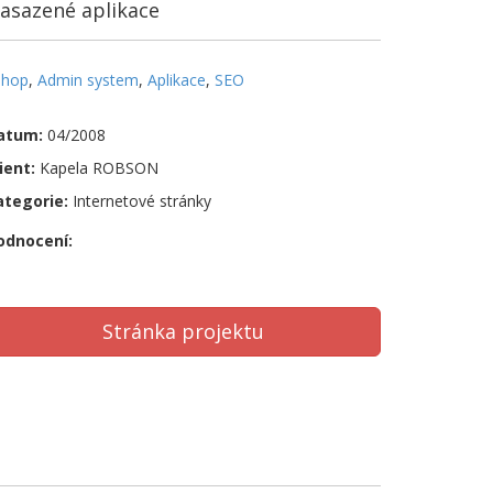
asazené aplikace
shop
,
Admin system
,
Aplikace
,
SEO
atum:
04/2008
ient:
Kapela ROBSON
ategorie:
Internetové stránky
odnocení:
apela ROBSON
Stránka projektu