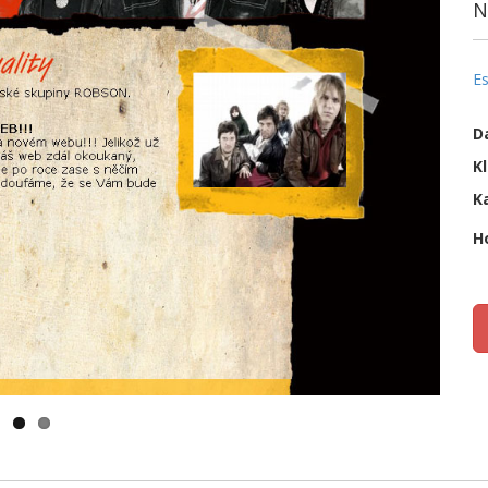
N
E
D
Kl
K
H
K