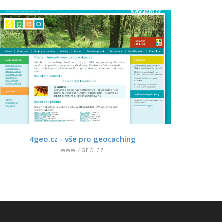
PODROBNOSTI
4geo.cz - vše pro geocaching
WWW.4GEO.CZ