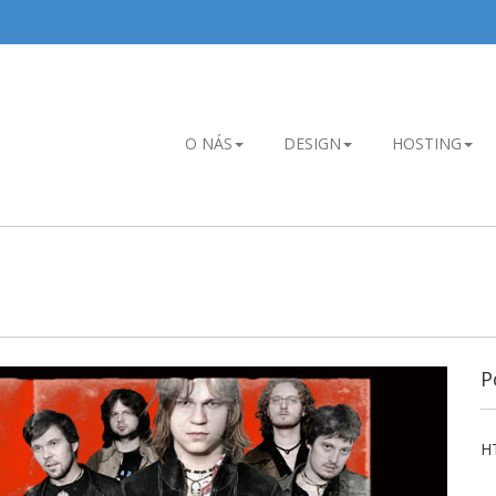
O NÁS
DESIGN
HOSTING
P
H