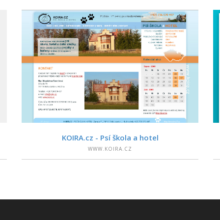
PODROBNOSTI
KOIRA.cz - Psí škola a hotel
WWW.KOIRA.CZ