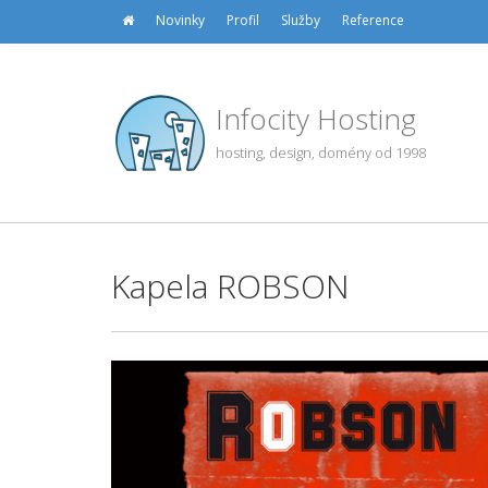
Novinky
Profil
Služby
Reference
Infocity Hosting
hosting, design, domény od 1998
Kapela ROBSON