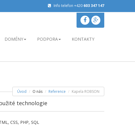
Info telefon +420
603 347 147
DOMÉNY
PODPORA
KONTAKTY
Úvod
O nás
Reference
Kapela ROBSON
oužité technologie
TML, CSS, PHP, SQL