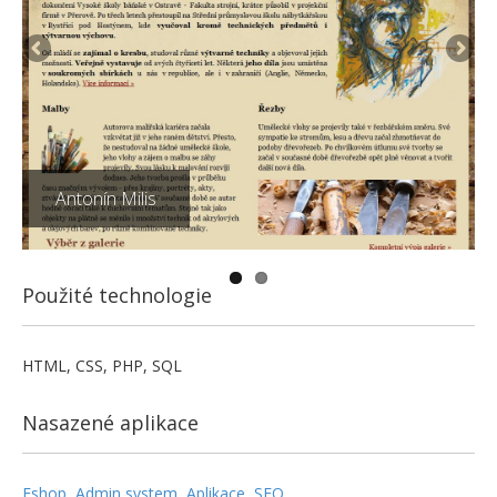
Antonín Milis
Použité technologie
HTML, CSS, PHP, SQL
Nasazené aplikace
Eshop
,
Admin system
,
Aplikace
,
SEO