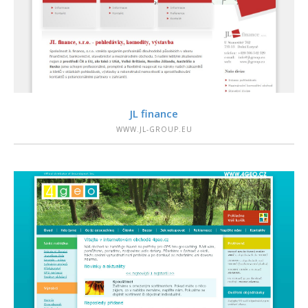
PODROBNOSTI
JL finance
WWW.JL-GROUP.EU