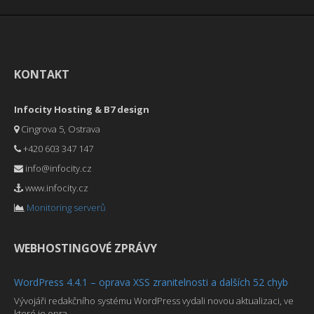
KONTAKT
Infocity Hosting & B7 design
Cingrova 5, Ostrava
+420 603 347 147
info@infocity.cz
www.infocity.cz
Monitoring serverů
WEBHOSTINGOVÉ ZPRÁVY
WordPress 4.4.1 – oprava XSS zranitelnosti a dalších 52 chyb
Vývojáři redakčního systému WordPress vydali novou aktualizaci, ve
které je opra ...