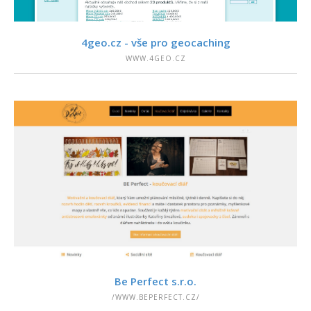
PODROBNOSTI
4geo.cz - vše pro geocaching
WWW.4GEO.CZ
PODROBNOSTI
Be Perfect s.r.o.
/WWW.BEPERFECT.CZ/