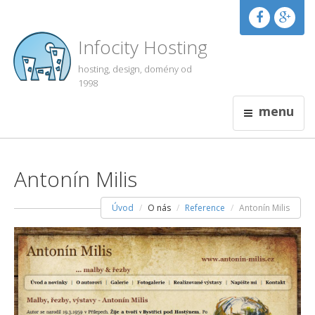
Infocity Hosting
hosting, design, domény od
1998
menu
Antonín Milis
Úvod
O nás
Reference
Antonín Milis