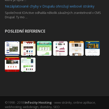
Nezáplatované chyby v Drupalu ohrožují webové stránky
Společnost IOActive odhalila několik závažných zranitelností v CMS
Drupal. Ty mo ...
POSLEDNÍ REFERENCE
©1998 - 2018
Infocity Hosting
- www stránky, online aplikace,
webhosting, webdesign, domény, SEO