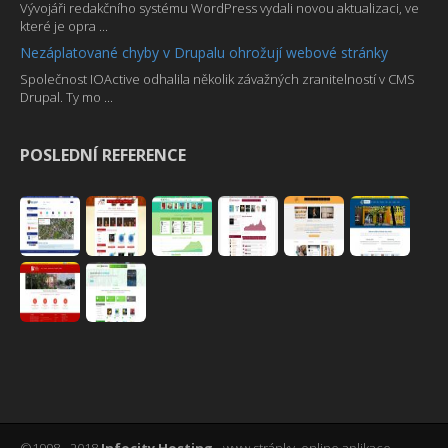
Vývojáři redakčního systému WordPress vydali novou aktualizaci, ve
které je opra ...
Nezáplatované chyby v Drupalu ohrožují webové stránky
Společnost IOActive odhalila několik závažných zranitelností v CMS
Drupal. Ty mo ...
POSLEDNÍ REFERENCE