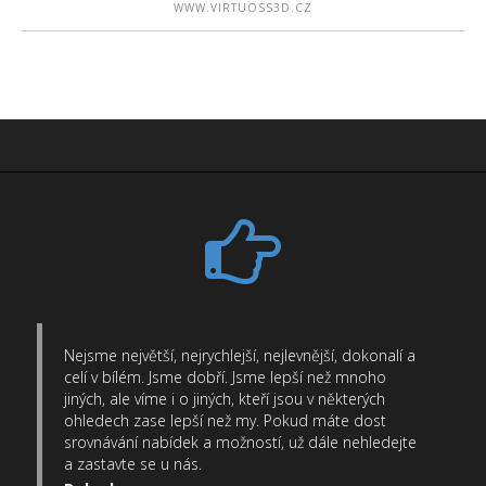
WWW.VIRTUOSS3D.CZ
Nejsme největší, nejrychlejší, nejlevnější, dokonalí a
celí v bílém. Jsme dobří. Jsme lepší než mnoho
jiných, ale víme i o jiných, kteří jsou v některých
ohledech zase lepší než my. Pokud máte dost
srovnávání nabídek a možností, už dále nehledejte
a zastavte se u nás.